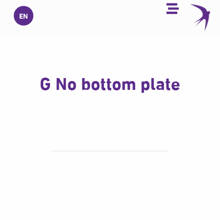
خطي
EN
لى
لمحتوى
G No bottom plate