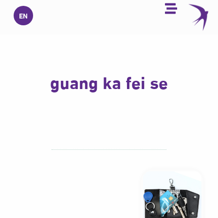
خطي
EN
لى
لمحتوى
guang ka fei se