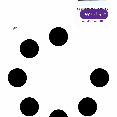
 Men Women Key Holder Key Organizer Pouch Cow Split Car Key Wallet Purse
تحديد أحد الخيارات
ه
30
ر.ق
–
31
ر.ق
ن
ا
فلتر
ك
ا
ل
ع
د
ي
د
م
ن
ا
ل
أ
ش
ك