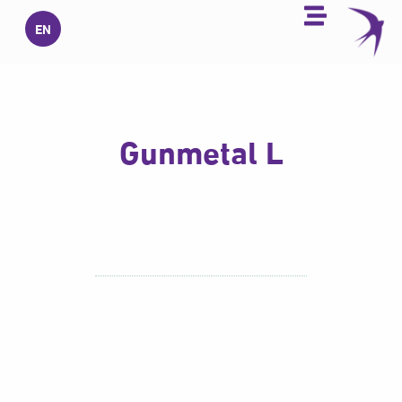
خطي
EN
لى
لمحتوى
Gunmetal L