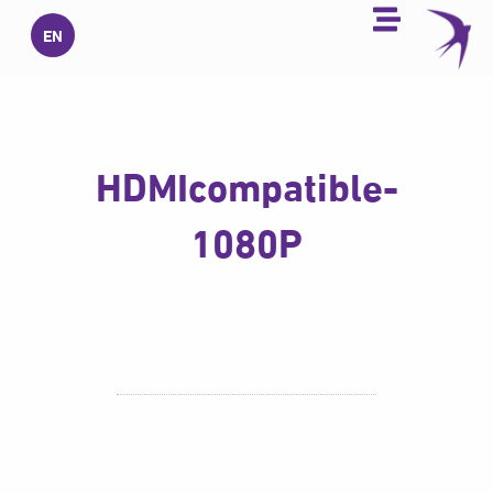
خطي
EN
لى
لمحتوى
HDMIcompatible-
1080P