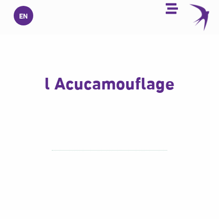
خطي
EN
لى
لمحتوى
l Acucamouflage