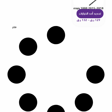
Stand Support GPS Navigation Bracket For Versys1000 Versys 1000 2015-2018
تحديد أحد الخيارات
ه
129
ر.ق
–
132
ر.ق
ن
ا
فلتر
ك
ا
ل
ع
د
ي
د
م
ن
ا
ل
أ
ش
ك