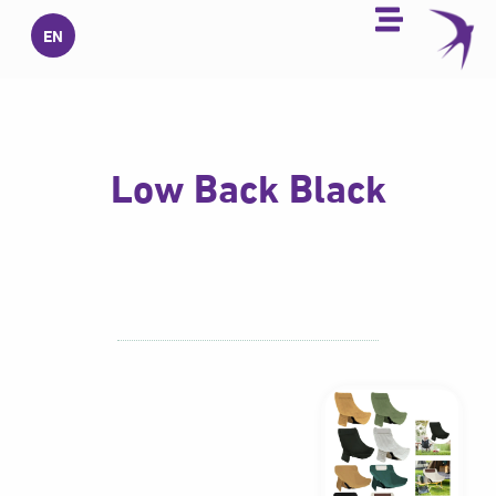
خطي
EN
لى
لمحتوى
Low Back Black