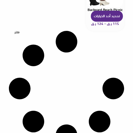
amping Chair Cover Lounge Repair Cloth Seat Cover for Backyard Beach Picnic
تحديد أحد الخيارات
ه
115
ر.ق
–
124
ر.ق
ن
ا
فلتر
ك
ا
ل
ع
د
ي
د
م
ن
ا
ل
أ
ش
ك