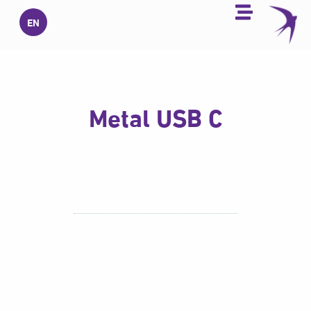
خطي
EN
لى
لمحتوى
Metal USB C