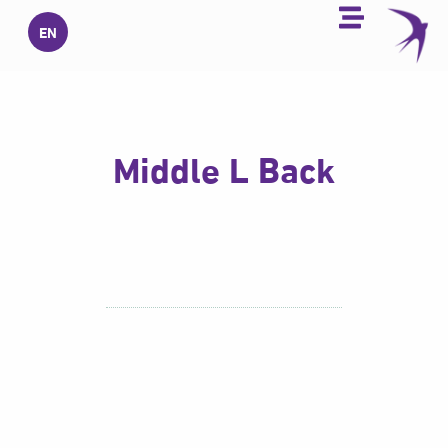
خطي
EN
لى
لمحتوى
Middle L Back