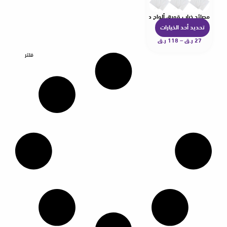
مصائد ذباب قوية، ألواح صمغ
تحديد أحد الخيارات
ه
27
ر.ق
–
118
ر.ق
ن
ا
فلتر
ك
ا
ل
ع
د
ي
د
م
ن
ا
ل
أ
ش
ك