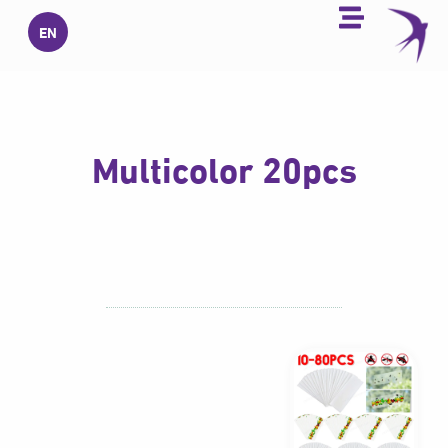
خطي
EN
لى
لمحتوى
Multicolor 20pcs