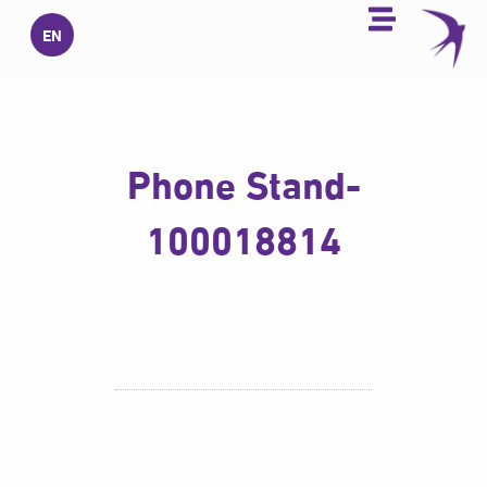
خطي
EN
لى
لمحتوى
Phone Stand-
100018814