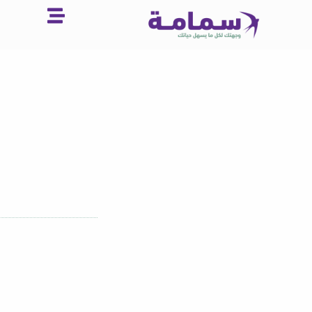
خطي
لى
لمحتوى