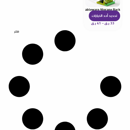
chen Organizer for Fork Spatula Rack Pan Cover Shelf Tableware Storage Rack
تحديد أحد الخيارات
ه
33
ر.ق
–
41
ر.ق
ن
ا
فلتر
ك
ا
ل
ع
د
ي
د
م
ن
ا
ل
أ
ش
ك