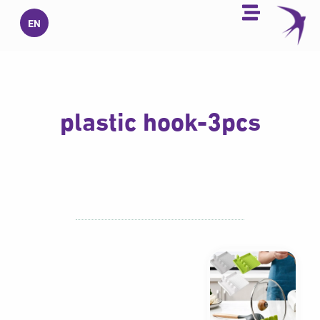
خطي
EN
لى
لمحتوى
plastic hook-3pcs