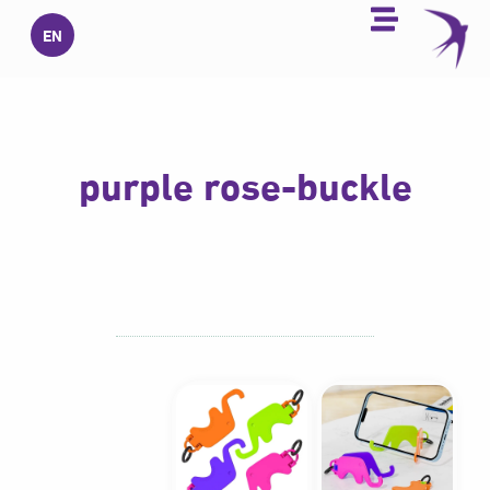
خطي
EN
لى
لمحتوى
purple rose-buckle