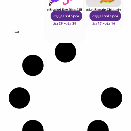
r Portable Cartoon Cell Phone Bracket Key Ring Gift
le Mobile Phone Holder Cartoon Creative Cell Phone Bracket Female Girl Lady
تحديد أحد الخيارات
تحديد أحد الخيارات
ه
ه
16
ر.ق
–
17
ر.ق
ن
28
ر.ق
–
29
ر.ق
ن
ا
ا
فلتر
ك
ك
ا
ا
ل
ل
ع
ع
د
د
ي
ي
د
د
م
م
ن
ن
ا
ا
ل
ل
أ
أ
ش
ش
ك
ك