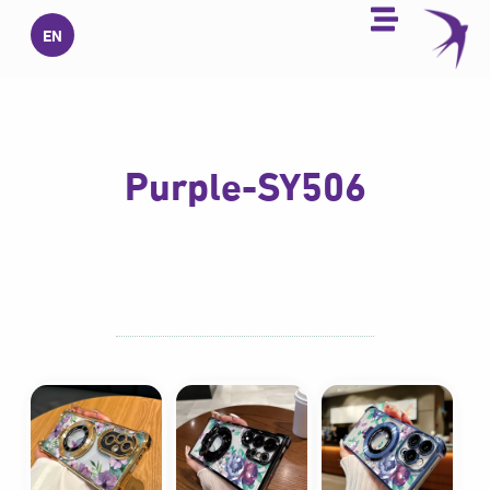
خطي
EN
لى
لمحتوى
Purple-SY506