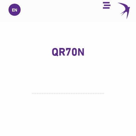
خطي
EN
لى
لمحتوى
QR70N