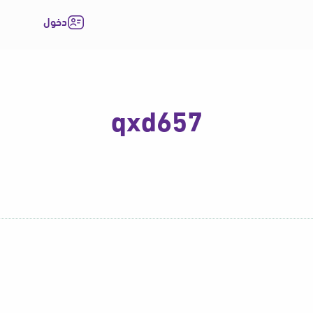
دخول
qxd657