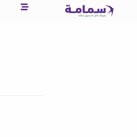
خطي
لى
لمحتوى