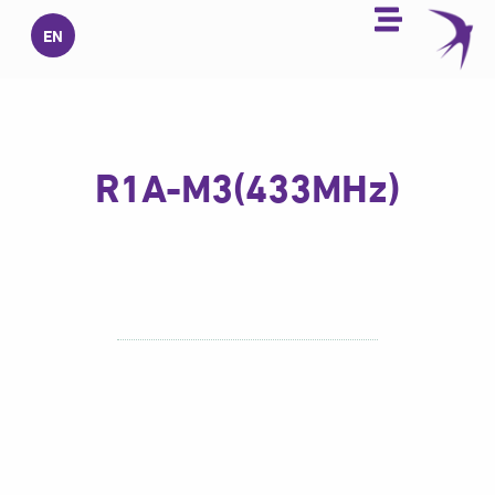
خطي
EN
لى
لمحتوى
R1A-M3(433MHz)