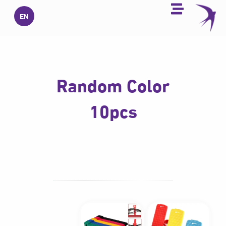
خطي
EN
لى
لمحتوى
Random Color
10pcs