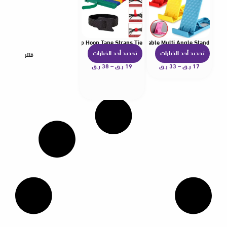
lon Cable Ties Reusable Loop Hoop Tape Straps Tie
/10Pcs Foldable Phone Stand Bracket For Desk,Adjustable Multi Angle Stand
تحديد أحد الخيارات
تحديد أحد الخيارات
ه
ه
فلتر
17
ر.ق
–
33
ر.ق
ن
19
ر.ق
–
38
ر.ق
ن
ا
ا
ك
ك
ا
ا
ل
ل
ع
ع
د
د
ي
ي
د
د
م
م
ن
ن
ا
ا
ل
ل
أ
أ