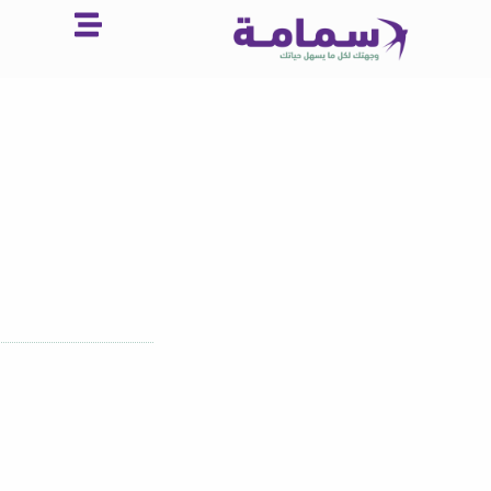
خطي
لى
لمحتوى