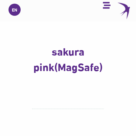
خطي
EN
لى
لمحتوى
sakura
pink(MagSafe)