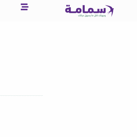
خطي
لى
لمحتوى