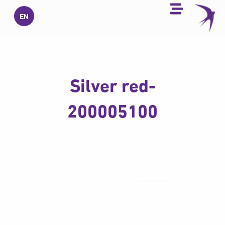
خطي
EN
لى
لمحتوى
Silver red-
200005100