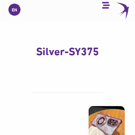
خطي
EN
لى
لمحتوى
Silver-SY375