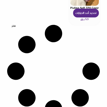
0 Plus 6 8 Pro 7 HD 5 Stand Holder Bow Knots Painting Plating Soft TPU Cover
تحديد أحد الخيارات
ه
53
ر.ق
ن
ا
فلتر
ك
ا
ل
ع
د
ي
د
م
ن
ا
ل
أ
ش
ك