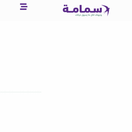
خطي
لى
لمحتوى