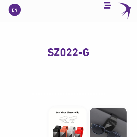
خطي
EN
لى
لمحتوى
SZ022-G