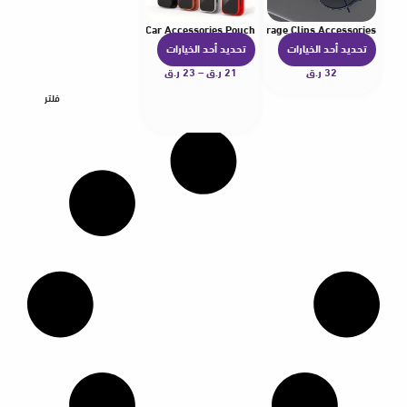
ganizer Interior Storage Clips Car Accessories Pouch
older Eyeglass Stand Card Ticket Organizer Interior Storage Clips Accessories
تحديد أحد الخيارات
تحديد أحد الخيارات
ه
ه
32
ر.ق
ن
21
ر.ق
–
23
ر.ق
ن
ا
ا
فلتر
ك
ك
ا
ا
ل
ل
ع
ع
د
د
ي
ي
د
د
م
م
ن
ن
ا
ا
ل
ل
أ
أ
ش
ش
ك
ك