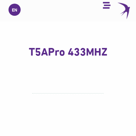
خطي
EN
لى
لمحتوى
T5APro 433MHZ