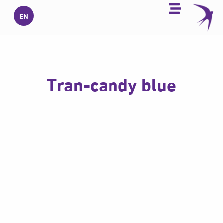
خطي
EN
لى
لمحتوى
Tran-candy blue