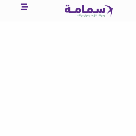
خطي
لى
لمحتوى