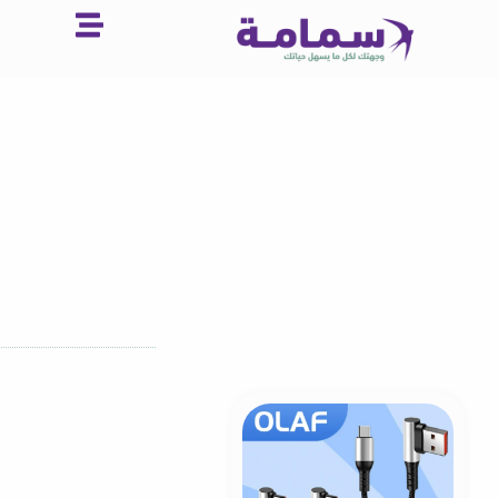
خطي
لى
لمحتوى