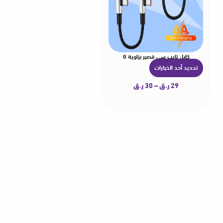
كابل تايب سي قصير بزاوية 90 درجة 6A
تحديد أحد الخيارات
ه
ن
29
ر.ق
–
30
ر.ق
ا
ك
ا
ل
ع
د
ي
د
م
ن
ا