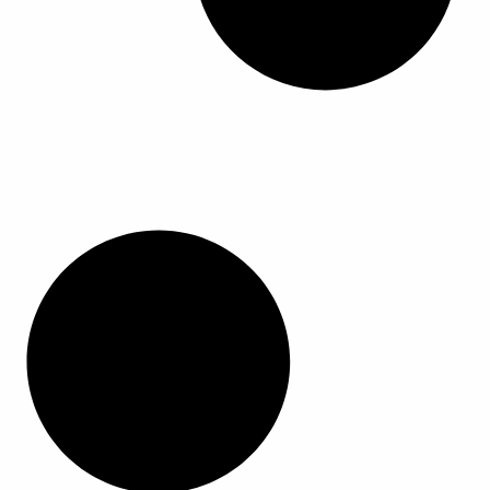
ا
ا
ل
م
ن
ت
ج
.
ي
م
ك
ن
ا
خ
ت
ي
ا