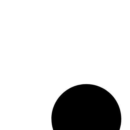
ل
أ
ش
ك
ا
ل
ا
ل
م
خ
ت
ل
ف
ة
ل
ه
ذ