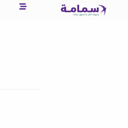
خطي
لى
لمحتوى