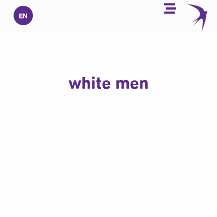
خطي
EN
لى
لمحتوى
white men