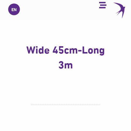
خطي
EN
لى
لمحتوى
Wide 45cm-Long
3m