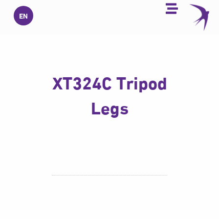
خطي
EN
لى
لمحتوى
XT324C Tripod
Legs