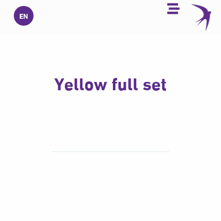
خطي
EN
لى
لمحتوى
Yellow full set