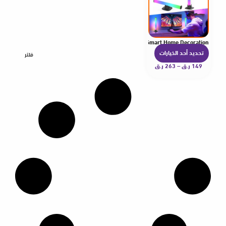
mp Desk Night Light For Christmas Party TV Backlight Smart Home Decoration
تحديد أحد الخيارات
ه
فلتر
149
ر.ق
–
263
ر.ق
ن
ا
ك
ا
ل
ع
د
ي
د
م
ن
ا
ل
أ