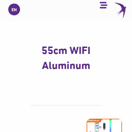
خطي
EN
لى
لمحتوى
55cm WIFI
Aluminum