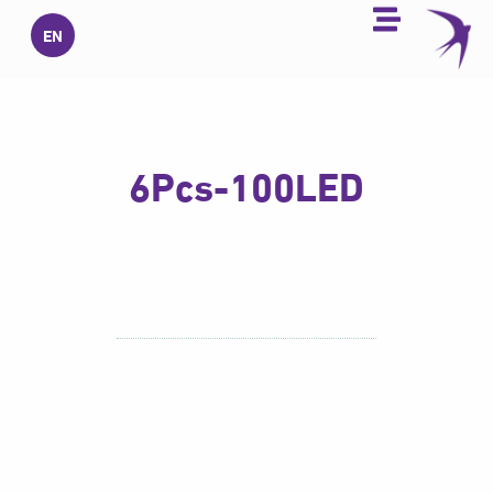
خطي
EN
لى
لمحتوى
6Pcs-100LED