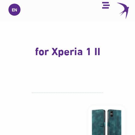
خطي
EN
لى
لمحتوى
for Xperia 1 II