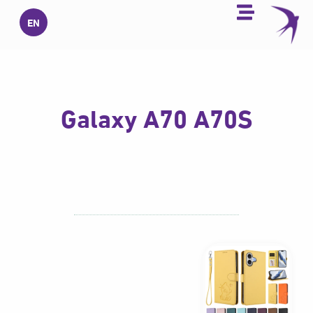
خطي
EN
لى
لمحتوى
Galaxy A70 A70S