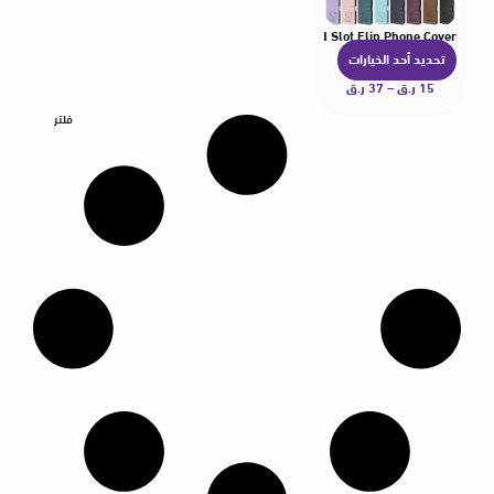
0E A20S A30 A50 A51 A52 A70 A71 A81 A91 Stand Card Slot Flip Phone Cover
تحديد أحد الخيارات
ه
15
ر.ق
–
37
ر.ق
ن
ا
فلتر
ك
ا
ل
ع
د
ي
د
م
ن
ا
ل
أ
ش
ك