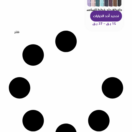
حافظة جلد قطط للسامسونج
تحديد أحد الخيارات
ه
15
ر.ق
–
37
ر.ق
ن
ا
فلتر
ك
ا
ل
ع
د
ي
د
م
ن
ا
ل
أ
ش
ك