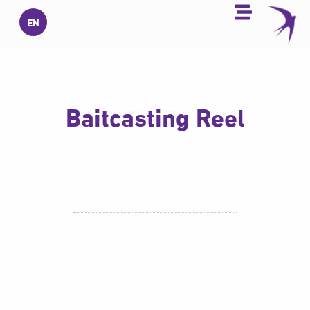
خطي
EN
لى
لمحتوى
Baitcasting Reel