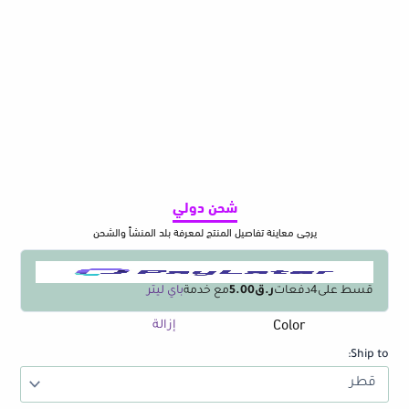
شحن دولي
يرجى معاينة تفاصيل المنتج لمعرفة بلد المنشأ والشحن
قسط على
4
دفعات
ر.ق5.00
مع خدمة
باي ليتر
Color
كمية
إزالة
4/5/6
Ship to:
Pcs
Kawaii
Bear