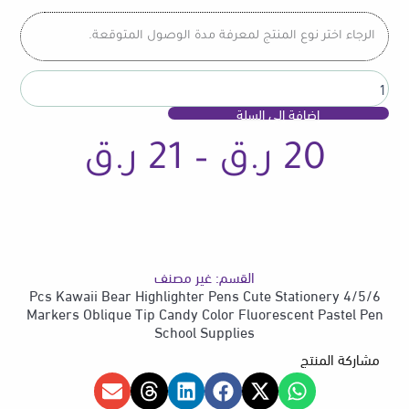
Highlighter
Pens
الرجاء اختر نوع المنتج لمعرفة مدة الوصول المتوقعة.
Cute
Stationery
Markers
Oblique
إضافة إلى السلة
Tip
Candy
نطاق
20
ر.ق
–
21
ر.ق
Color
Fluorescent
Pastel
Pen
السعر
School
Supplies
القسم:
غير مصنف
من
4/5/6 Pcs Kawaii Bear Highlighter Pens Cute Stationery
Markers Oblique Tip Candy Color Fluorescent Pastel Pen
School Supplies
مشاركة المنتج