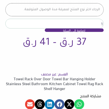
Towel
Bar
الرجاء اختر نوع المنتج لمعرفة مدة الوصول المتوقعة.
Hanging
Holder
Stainless
Steel
إضافة إلى السلة
Bathroom
Kitchen
نطاق
37
ر.ق
–
41
ر.ق
Cabinet
Towel
Rag
Rack
السعر
Shelf
Hanger
القسم:
غير مصنف
من
Towel Rack Over Door Towel Bar Hanging Holder
Stainless Steel Bathroom Kitchen Cabinet Towel Rag Rack
Shelf Hanger
مشاركة المنتج