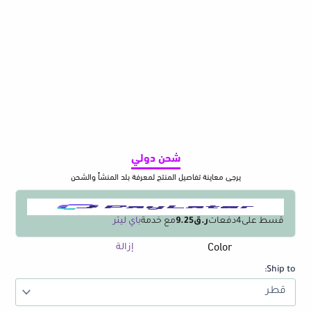
شحن دولي
يرجى معاينة تفاصيل المنتج لمعرفة بلد المنشأ والشحن
قسط على
4
دفعات
ر.ق9.25
مع خدمة
باي ليتر
Color
كمية
إزالة
Towel
Ship to:
Rack
Over
Door