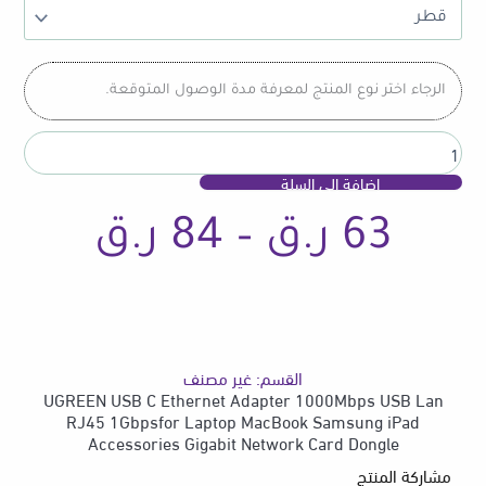
C
Ethernet
Adapter
1000Mbps
الرجاء اختر نوع المنتج لمعرفة مدة الوصول المتوقعة.
USB
Lan
RJ45
1Gbpsfor
إضافة إلى السلة
Laptop
MacBook
نطاق
63
ر.ق
–
84
ر.ق
Samsung
iPad
Accessories
Gigabit
السعر
Network
Card
Dongle
القسم:
غير مصنف
من
UGREEN USB C Ethernet Adapter 1000Mbps USB Lan
RJ45 1Gbpsfor Laptop MacBook Samsung iPad
Accessories Gigabit Network Card Dongle
مشاركة المنتج