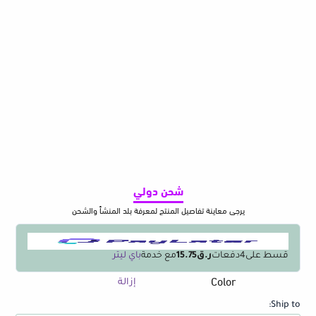
شحن دولي
يرجى معاينة تفاصيل المنتج لمعرفة بلد المنشأ والشحن
قسط على
4
دفعات
ر.ق15.75
مع خدمة
باي ليتر
Color
كمية
إزالة
UGREEN
Ship to:
USB