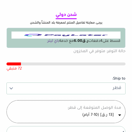
شحن دولي
يرجى معاينة تفاصيل المنتج لمعرفة بلد المنشأ والشحن
قسط على
4
دفعات
ر.ق6.00
مع خدمة
باي ليتر
كمية
حالة التوفر:
متوفر في المخزون
Universal
Laptop
Stand
72 متبقي
for
Ship to:
All
Notebooks
-
Compatible
with
مدة الوصل المتوقعة إلى قطر:
MacBook
[
13
ر.ق
] (7-10 أيام)
Pro
13/15,
MacBook