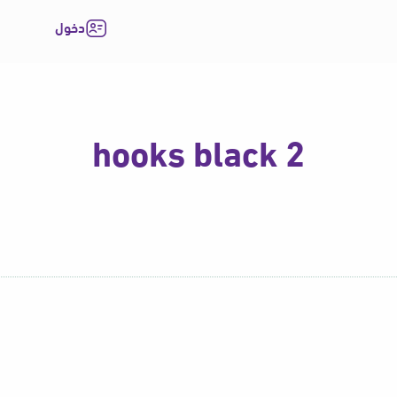
دخول
2 hooks black