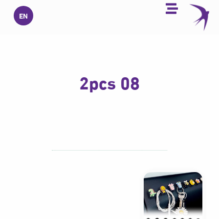
خطي
EN
لى
لمحتوى
2pcs 08