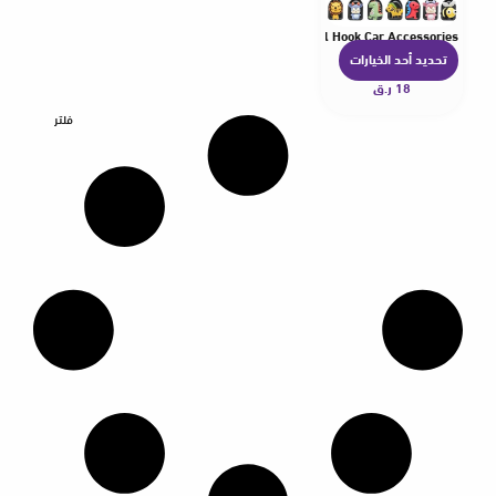
 Decoration Automobile Interior Organizer Holder Small Hook Car Accessories
تحديد أحد الخيارات
ه
18
ر.ق
ن
ا
فلتر
ك
ا
ل
ع
د
ي
د
م
ن
ا
ل
أ
ش
ك