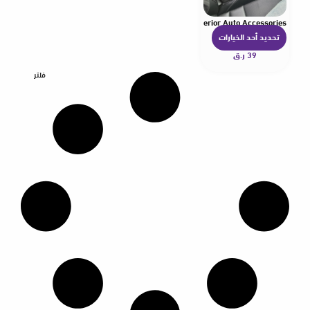
 Box Bag Between Seats Console Organizer Decoration Interior Auto Accessories
تحديد أحد الخيارات
ه
39
ر.ق
ن
ا
فلتر
ك
ا
ل
ع
د
ي
د
م
ن
ا
ل
أ
ش
ك