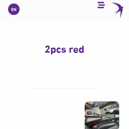
خطي
EN
لى
لمحتوى
2pcs red