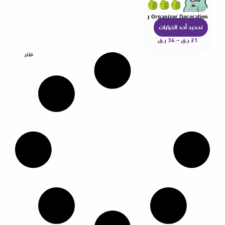
ord Charging Line Self Adhesive Mini Hook Car Storag Organizer Decoration
تحديد أحد الخيارات
ه
21
ر.ق
–
34
ر.ق
ن
ا
فلتر
ك
ا
ل
ع
د
ي
د
م
ن
ا
ل
أ
ش
ك