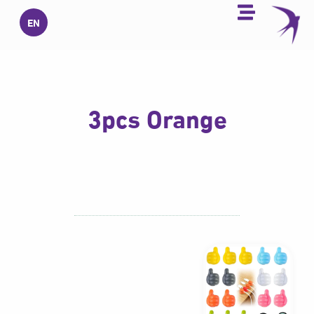
خطي
EN
لى
لمحتوى
3pcs Orange