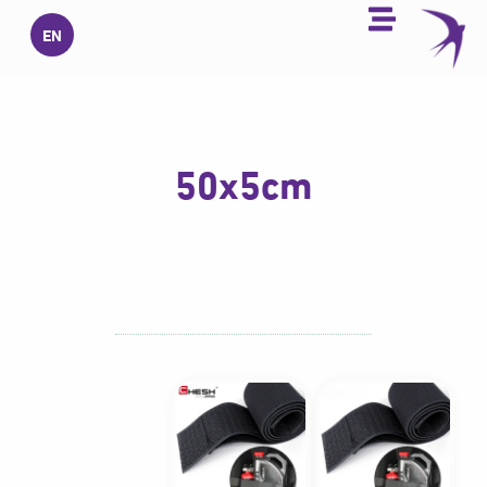
خطي
EN
لى
لمحتوى
50x5cm